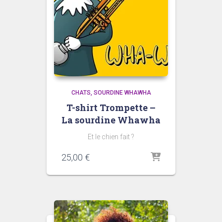
CHATS
SOURDINE WHAWHA
T-shirt Trompette –
La sourdine Whawha
Et le chien fait ?
25,00
€