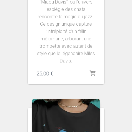
“Miaou Davis”, où l’univers
espiègle des chats
rencontre la magie du jazz !
Ce design unique capture
l’intrépidité d’un félin
mélomane, arborant une
trompette avec autant de
style que le légendaire Miles
Davis.
25,00
€