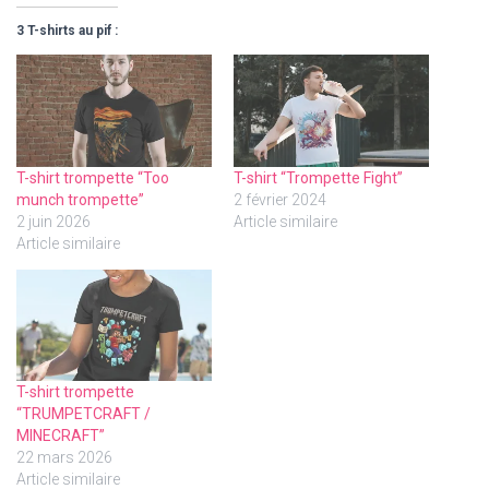
3 T-shirts au pif :
T-shirt trompette “Too
T-shirt “Trompette Fight”
munch trompette”
2 février 2024
2 juin 2026
Article similaire
Article similaire
T-shirt trompette
“TRUMPETCRAFT /
MINECRAFT”
22 mars 2026
Article similaire