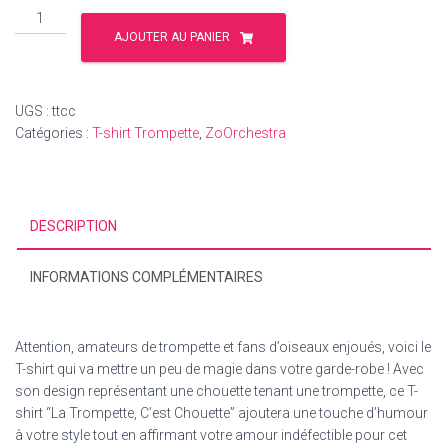
quantité
de
AJOUTER AU PANIER
T-
shirt
Trompette
UGS :
ttcc
"la
Catégories :
T-shirt Trompette
,
ZoOrchestra
trompette
c'est
chouette"
DESCRIPTION
INFORMATIONS COMPLÉMENTAIRES
Attention, amateurs de trompette et fans d’oiseaux enjoués, voici le
T-shirt qui va mettre un peu de magie dans votre garde-robe ! Avec
son design représentant une chouette tenant une trompette, ce T-
shirt “La Trompette, C’est Chouette” ajoutera une touche d’humour
à votre style tout en affirmant votre amour indéfectible pour cet