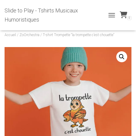
Slide to Play - Tshirts Musicaux
0
Humoristiques
T
O
G
Accueil
/
ZoOrchestra
/ T-shirt Trompette “la trompette c’est chouette”
G
L
E
N
A
V
I
G
A
T
I
O
N