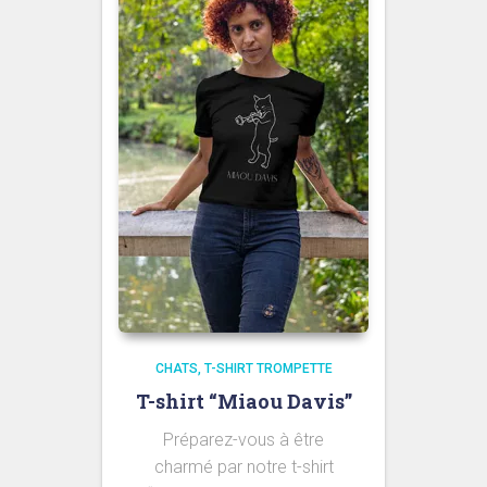
CHATS
T-SHIRT TROMPETTE
T-shirt “Miaou Davis”
Préparez-vous à être
charmé par notre t-shirt