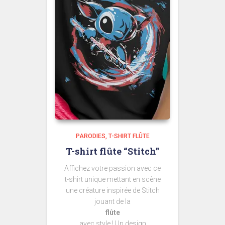
PARODIES
T-SHIRT FLÛTE
T-shirt flûte “Stitch”
Affichez votre passion avec ce
t-shirt unique mettant en scène
une créature inspirée de Stitch
jouant de la
flûte
avec style ! Un design