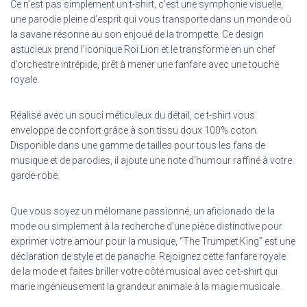
Ce n’est pas simplement un t-shirt, c’est une symphonie visuelle,
une parodie pleine d’esprit qui vous transporte dans un monde où
la savane résonne au son enjoué de la trompette. Ce design
astucieux prend l’iconique Roi Lion et le transforme en un chef
d’orchestre intrépide, prêt à mener une fanfare avec une touche
royale.
Réalisé avec un souci méticuleux du détail, ce t-shirt vous
enveloppe de confort grâce à son tissu doux 100% coton.
Disponible dans une gamme de tailles pour tous les fans de
musique et de parodies, il ajoute une note d’humour raffiné à votre
garde-robe.
Que vous soyez un mélomane passionné, un aficionado de la
mode ou simplement à la recherche d’une pièce distinctive pour
exprimer votre amour pour la musique, “The Trumpet King” est une
déclaration de style et de panache. Rejoignez cette fanfare royale
de la mode et faites briller votre côté musical avec ce t-shirt qui
marie ingénieusement la grandeur animale à la magie musicale.