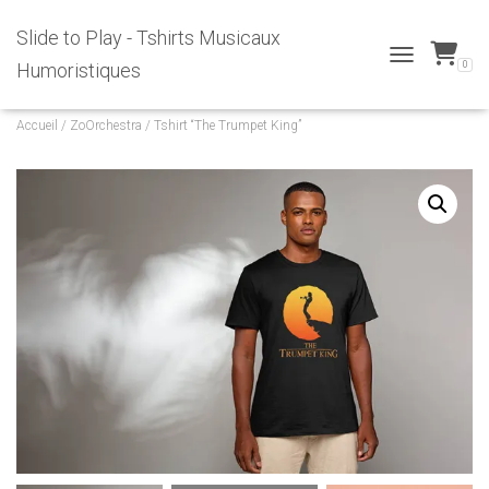
Slide to Play - Tshirts Musicaux
0
Humoristiques
T
O
G
Accueil
/
ZoOrchestra
/ Tshirt “The Trumpet King”
G
L
E
N
A
V
I
G
A
T
I
O
N