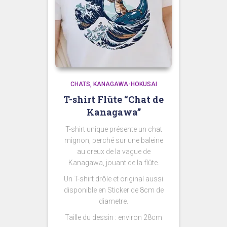
CHATS
KANAGAWA-HOKUSAI
T-shirt Flûte “Chat de
Kanagawa”
T-shirt unique présente un chat
mignon, perché sur une baleine
au creux de la vague de
Kanagawa, jouant de la flûte.
Un T-shirt drôle et original aussi
disponible en Sticker de 8cm de
diametre.
Taille du dessin : environ 28cm