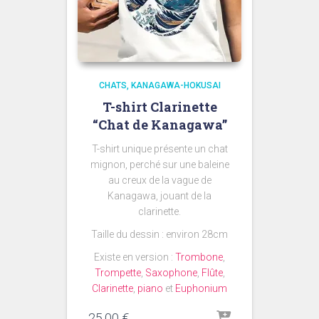
CHATS
KANAGAWA-HOKUSAI
T-shirt Clarinette
“Chat de Kanagawa”
T-shirt unique présente un chat
mignon, perché sur une baleine
au creux de la vague de
Kanagawa, jouant de la
clarinette.
Taille du dessin : environ 28cm
Existe en version :
Trombone
,
Trompette
,
Saxophone
,
Flûte
,
Clarinette
,
piano
et
Euphonium
25,00
€