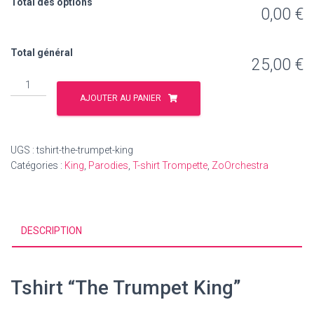
Total des options
0,00 €
Total général
25,00 €
quantité
de
AJOUTER AU PANIER
Tshirt
"The
Trumpet
UGS :
tshirt-the-trumpet-king
King"
Catégories :
King
,
Parodies
,
T-shirt Trompette
,
ZoOrchestra
DESCRIPTION
Tshirt “The Trumpet King”