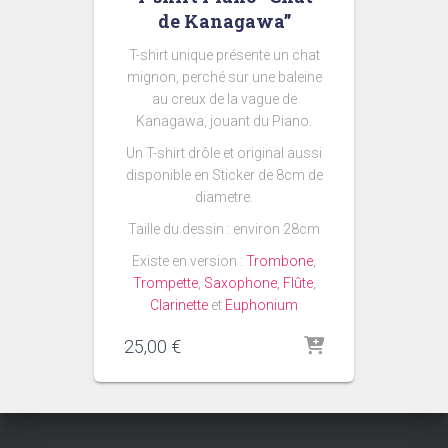
de Kanagawa”
T-shirt unique présente un chat
mignon, perché sur une baleine
au creux de la vague de
Kanagawa, jouant du Piano.
Un T-shirt drôle et original aussi
disponible en Sticker de 8cm de
diametre.
Taille du dessin : environ 28cm
Existe en version :
Trombone
,
Trompette
,
Saxophone
,
Flûte
,
Clarinette
et
Euphonium
25,00
€