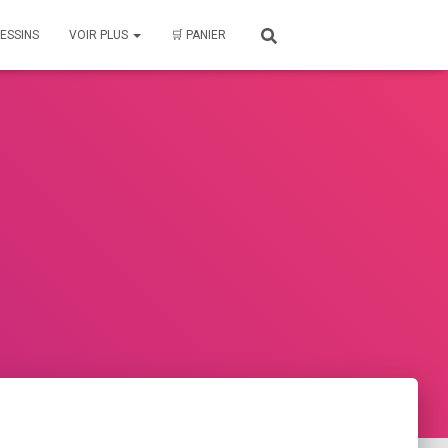
ESSINS
VOIR PLUS
🛒 PANIER