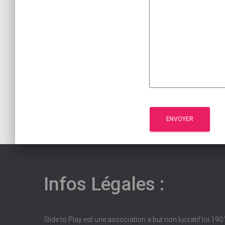
Infos Légales :
Slide to Play est une association a but non lucratif loi 190