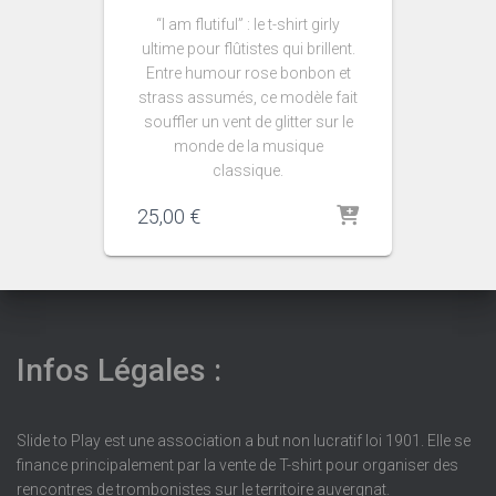
“I am flutiful” : le t-shirt girly
ultime pour flûtistes qui brillent.
Entre humour rose bonbon et
strass assumés, ce modèle fait
souffler un vent de glitter sur le
monde de la musique
classique.
25,00
€
Infos Légales :
Slide to Play est une association a but non lucratif loi 1901. Elle se
finance principalement par la vente de T-shirt pour organiser des
rencontres de trombonistes sur le territoire auvergnat.