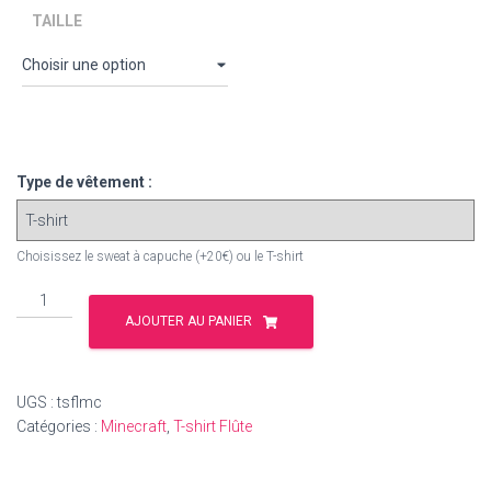
TAILLE
Type de vêtement :
Choisissez le sweat à capuche (+20€) ou le T-shirt
quantité
de
AJOUTER AU PANIER
T-
shirt
Flûte
UGS :
tsflmc
"FLUTECRAFT
Catégories :
Minecraft
,
T-shirt Flûte
/
MINECRAFT"