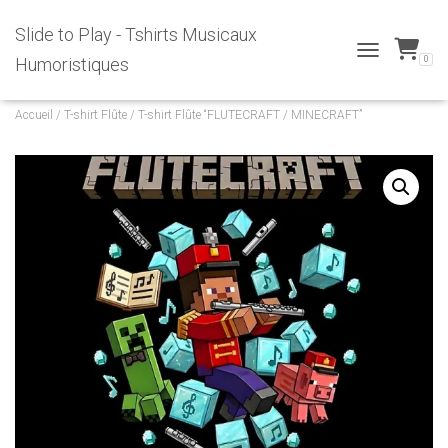
Slide to Play - Tshirts Musicaux
0
Humoristiques
T
O
G
Accueil
/
T-shirt Flûte
/ T-shirt Flûte “FLUTECRAFT / MINECRAFT”
G
L
E
N
A
V
I
G
A
T
I
O
N