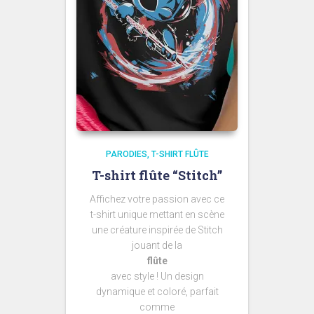
PARODIES
T-SHIRT FLÛTE
T-shirt flûte “Stitch”
Affichez votre passion avec ce
t-shirt unique mettant en scène
une créature inspirée de Stitch
jouant de la
flûte
avec style ! Un design
dynamique et coloré, parfait
comme