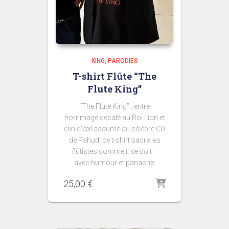
KING
PARODIES
T-shirt Flûte “The
Flute King”
“The Flute King” : entre
hommage décalé au Roi Lion et
clin d’œil assumé au célèbre CD
de Pahud, ce t-shirt sacre les
flûtistes comme il se doit –
avec humour et panache.
25,00
€