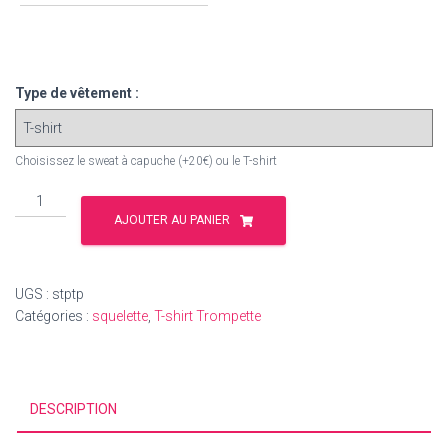
Type de vêtement :
Choisissez le sweat à capuche (+20€) ou le T-shirt
quantité
de
AJOUTER AU PANIER
T-
shirt
Trompette
UGS :
stptp
"Slide
Catégories :
squelette
,
T-shirt Trompette
to
Play"
DESCRIPTION