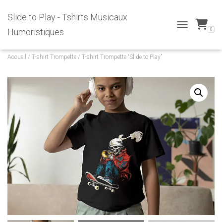
Slide to Play - Tshirts Musicaux
0
Humoristiques
T
O
G
Accueil
/
T-shirt Trompette
/ T-shirt Trompette “Slide to Play”
G
L
E
N
A
V
I
G
A
T
I
O
N