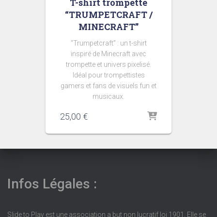
T-shirt trompette
“TRUMPETCRAFT /
MINECRAFT”
“Trumpetcraft” : un t-shirt
inspiré de Minecraft avec
trompette et univers pixelisé.
Idéal pour trompettistes
gamers et fans de visuels fun et
musicaux.
25,00
€
Infos Légales :
Slide to Play est une association a but non lucratif loi 1901. Elle se