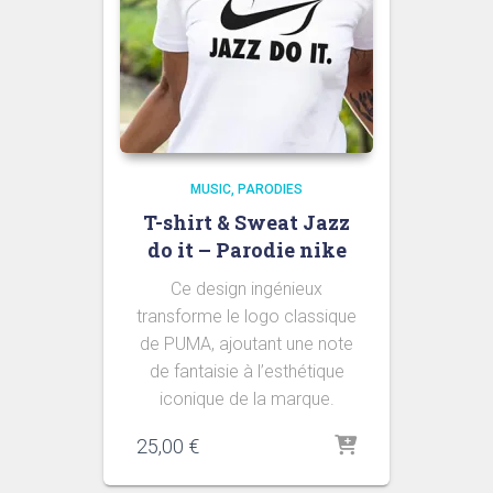
MUSIC
PARODIES
T-shirt & Sweat Jazz
do it – Parodie nike
Ce design ingénieux
transforme le logo classique
de PUMA, ajoutant une note
de fantaisie à l’esthétique
iconique de la marque.
25,00
€