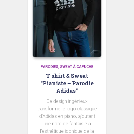
PARODIES
SWEAT À CAPUCHE
T-shirt & Sweat
“Pianiste – Parodie
Adidas”
Ce design ingénieux
transforme le logo classique
d’Adidas en piano, ajoutant
une note de fantaisie à
l’esthétique iconique de la