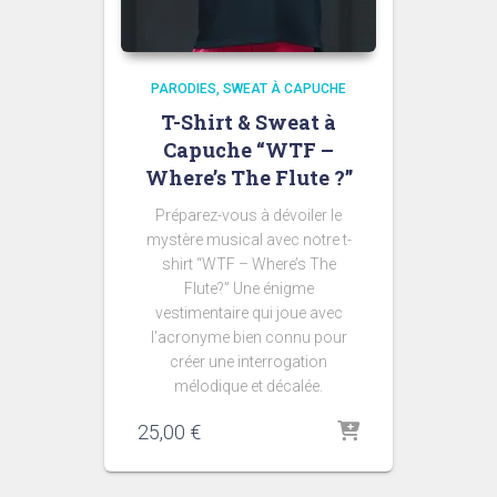
PARODIES
SWEAT À CAPUCHE
T-Shirt & Sweat à
Capuche “WTF –
Where’s The Flute ?”
Préparez-vous à dévoiler le
mystère musical avec notre t-
shirt “WTF – Where’s The
Flute?” Une énigme
vestimentaire qui joue avec
l’acronyme bien connu pour
créer une interrogation
mélodique et décalée.
25,00
€