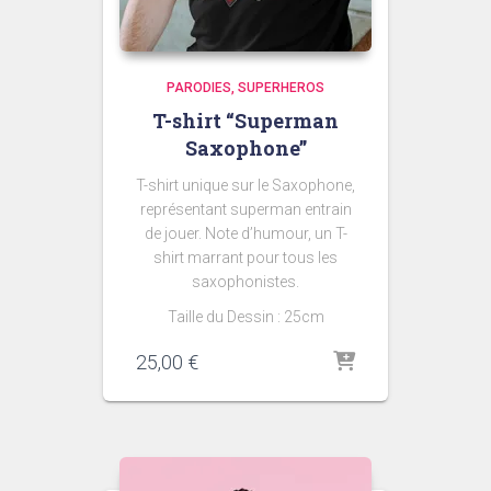
PARODIES
SUPERHEROS
T-shirt “Superman
Saxophone”
T-shirt unique sur le Saxophone,
représentant superman entrain
de jouer. Note d’humour, un T-
shirt marrant pour tous les
saxophonistes.
Taille du Dessin : 25cm
25,00
€