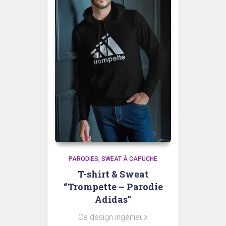
PARODIES
SWEAT À CAPUCHE
T-shirt & Sweat
“Trompette – Parodie
Adidas”
Ce design ingénieux