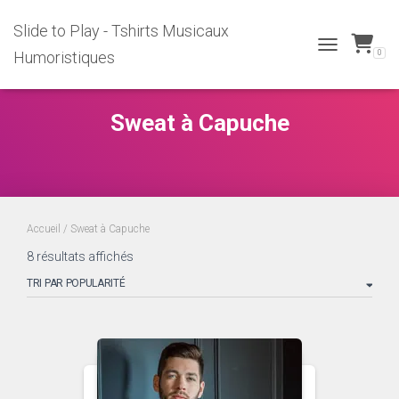
Slide to Play - Tshirts Musicaux
0
Humoristiques
TOGGLE
NAVIGATION
Sweat à Capuche
Accueil
/ Sweat à Capuche
Trié
8 résultats affichés
par
popularité