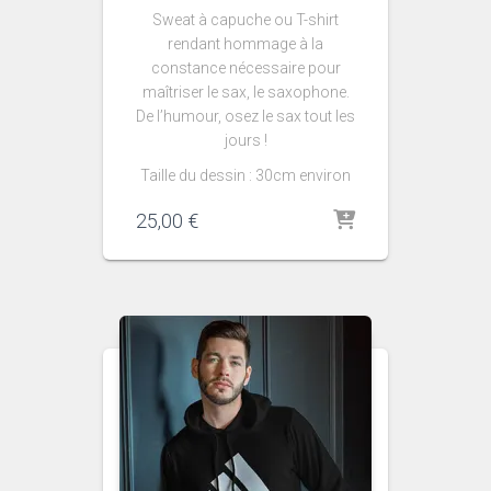
Sweat à capuche ou T-shirt
rendant hommage à la
constance nécessaire pour
maîtriser le sax, le saxophone.
De l’humour, osez le sax tout les
jours !
Taille du dessin : 30cm environ
25,00
€