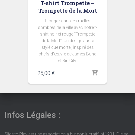
T-shirt Trompette –
Trompette de la Mort
Plongez dans les ruelles
sombres de la ville avec notre t-
shirt noir et rouge “Trompette
de la Mort”. Un design aussi
stylé que mortel, inspiré des
chefs-d’œuvre de James Bond
et Sin City.
25,00
€
Infos Légales :
Slide to Play est une association a but non lucratif loi 1901. Elle se