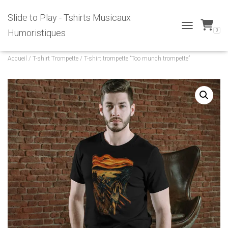
Slide to Play - Tshirts Musicaux
0
Humoristiques
T
O
G
Accueil
/
T-shirt Trompette
/ T-shirt trompette “Too munch trompette”
G
L
E
N
A
V
I
G
A
T
I
O
N