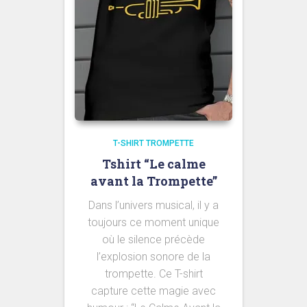
T-SHIRT TROMPETTE
Tshirt “Le calme
avant la Trompette”
Dans l’univers musical, il y a
toujours ce moment unique
où le silence précède
l’explosion sonore de la
trompette. Ce T-shirt
capture cette magie avec