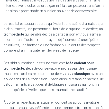
mélange un tableau mythique de l’histoire de l’art avec un mème
internet devenu culte : celui du gamin à la trompette qui transforme
une simple promenade en audition sauvage de conservatoire.
Le résultat est aussi absurde qu’évident : une scène dramatique, un
ciel tourmenté, une personne au bord de la rupture… et derrière, un
trompettiste
qui semble décidé à partager son enthousiasme à
bout portant. Toute personne ayant déjà survécu à une répétition
de cuivres, une harmonie, une fanfare ou un cours de trompette
comprendra immédiatement le niveau de tragédie.
Ce t-shirt humoristique est une excellente
idée cadeau pour
trompettiste
, élève de conservatoire, professeur de musique,
musicien d’orchestre ou amateur de
musique classique
avec un
solide sens de l’autodérision. Il parle aussi aux fans de mèmes, de
détournements artistiques et de blagues musicales qui font rire
autant qu’elles réveillent quelques traumatismes auditifs.
À porter en répétition, en stage, en concert ou au conservatoire,
surtout si vous avez déjà entendu une trompette trop près, trop tôt,