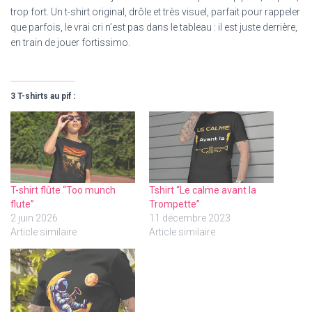
trop fort. Un t-shirt original, drôle et très visuel, parfait pour rappeler
que parfois, le vrai cri n’est pas dans le tableau : il est juste derrière,
en train de jouer fortissimo.
3 T-shirts au pif :
T-shirt flûte “Too munch
Tshirt “Le calme avant la
flute”
Trompette”
2 juin 2026
11 décembre 2023
Article similaire
Article similaire