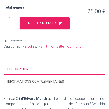
Total général
25,00 €
quantité
de
AJOUTER AU PANIER
T-
shirt
trompette
UGS :
tstmtp
"Too
Catégories :
Parodies
,
T-shirt Trompette
,
Too munch
munch
trompette"
DESCRIPTION
INFORMATIONS COMPLÉMENTAIRES
Et si
Le Cri d’Edvard Munch
avait en réalité été causé par un jeune
trompettiste lancé à pleine puissance juste derrière vous ? Ce t-shirt