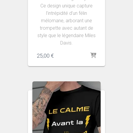
Ce design unique capture
l’intrépidité d’un félin
mélomane, arborant une
trompette avec autant de
style que le légendaire Miles
Davis.
25,00
€