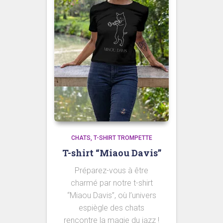
CHATS
T-SHIRT TROMPETTE
T-shirt “Miaou Davis”
Préparez-vous à être
charmé par notre t-shirt
“Miaou Davis”, où l’univers
espiègle des chats
rencontre la magie du jazz !