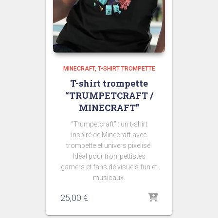
MINECRAFT
T-SHIRT TROMPETTE
T-shirt trompette
“TRUMPETCRAFT /
MINECRAFT”
“Trumpetcraft” : un t-shirt
inspiré de Minecraft avec
trompette et univers pixelisé.
Idéal pour trompettistes
gamers et fans de visuels fun et
musicaux.
25,00
€