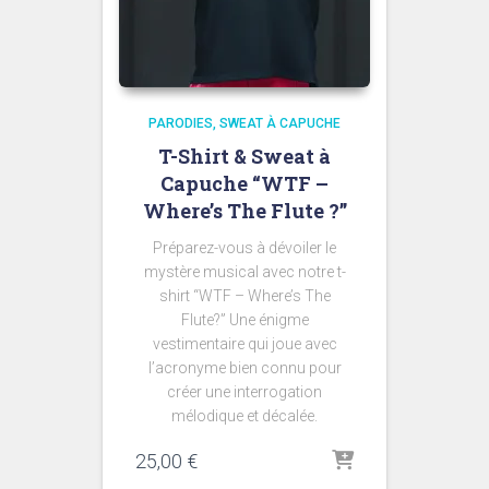
PARODIES
SWEAT À CAPUCHE
T-Shirt & Sweat à
Capuche “WTF –
Where’s The Flute ?”
Préparez-vous à dévoiler le
mystère musical avec notre t-
shirt “WTF – Where’s The
Flute?” Une énigme
vestimentaire qui joue avec
l’acronyme bien connu pour
créer une interrogation
mélodique et décalée.
25,00
€