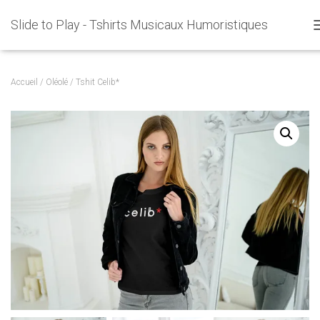
Slide to Play - Tshirts Musicaux Humoristiques
Accueil
/
Oléolé
/ Tshit Celib*