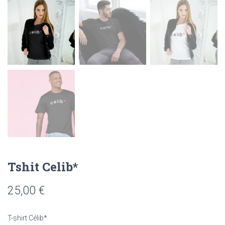
Tshit Celib*
25,00
€
T-shirt Célib*