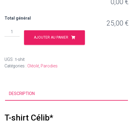
0,00 €
Total général
25,00 €
quantité
de
AJOUTER AU PANIER
Tshit
Celib*
UGS :
t-shit
Catégories :
Oléolé
,
Parodies
DESCRIPTION
T-shirt Célib*