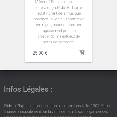
l’Afrique ? Fusion improbable
entre la majesté du Roi Lion et
l’éclat vibrant de la musique.
Imaginez un lion au sommet de
son règne, abandonnant son
rugissement pour un
crescendo majestueux de
notes de trompette.
25,00
€
Infos Légales :
Slide to Play est une association a but non lucratif loi 1901. Elle se
finance principalement par la vente de T-shirt pour organiser des