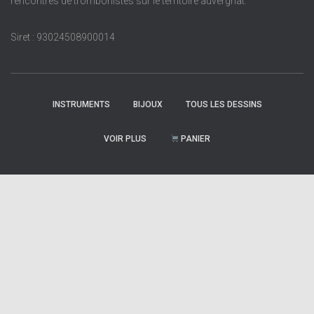
rencontres de trombonistes sur le territoire auvergnat.
Siret : 93024508900014
INSTRUMENTS
BIJOUX
TOUS LES DESSINS
VOIR PLUS
PANIER