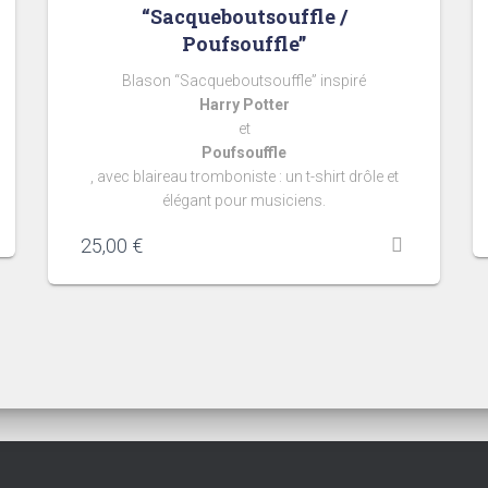
“Sacqueboutsouffle /
Poufsouffle”
Blason “Sacqueboutsouffle” inspiré
Harry Potter
et
Poufsouffle
, avec blaireau tromboniste : un t-shirt drôle et
élégant pour musiciens.
25,00
€