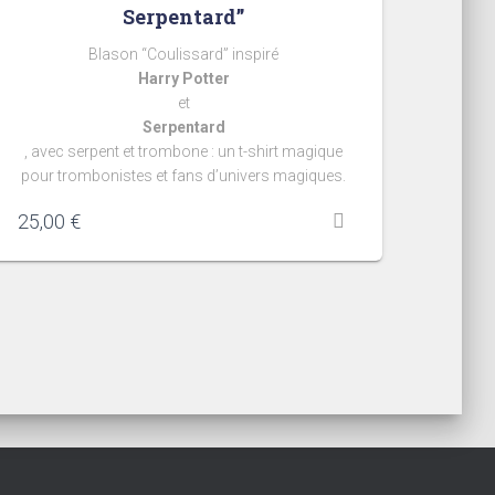
Serpentard”
Blason “Coulissard” inspiré
Harry Potter
et
Serpentard
, avec serpent et trombone : un t-shirt magique
pour trombonistes et fans d’univers magiques.
25,00
€