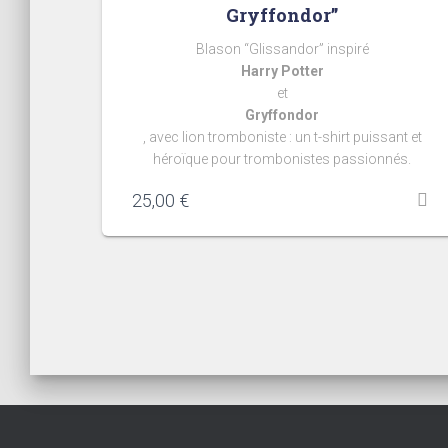
Gryffondor”
Blason “Glissandor” inspiré
Harry Potter
et
Gryffondor
, avec lion tromboniste : un t-shirt puissant et
héroïque pour trombonistes passionnés.
25,00
€