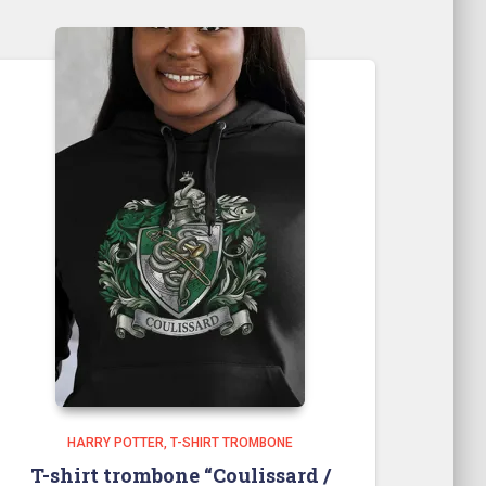
HARRY POTTER
T-SHIRT TROMBONE
T-shirt trombone “Coulissard /