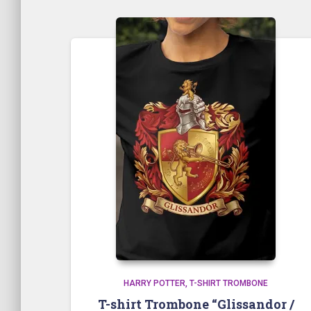
par
popularité
HARRY POTTER
T-SHIRT TROMBONE
T-shirt Trombone “Glissandor /