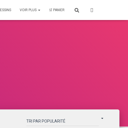
ESSINS
VOIR PLUS
🛒 PANIER