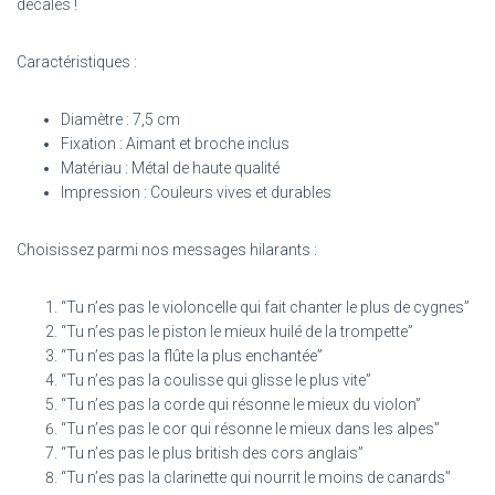
décalés !
Caractéristiques :
Diamètre : 7,5 cm
Fixation : Aimant et broche inclus
Matériau : Métal de haute qualité
Impression : Couleurs vives et durables
Choisissez parmi nos messages hilarants :
“Tu n’es pas le violoncelle qui fait chanter le plus de cygnes”
“Tu n’es pas le piston le mieux huilé de la trompette”
“Tu n’es pas la flûte la plus enchantée”
“Tu n’es pas la coulisse qui glisse le plus vite”
“Tu n’es pas la corde qui résonne le mieux du violon”
“Tu n’es pas le cor qui résonne le mieux dans les alpes”
“Tu n’es pas le plus british des cors anglais”
“Tu n’es pas la clarinette qui nourrit le moins de canards”