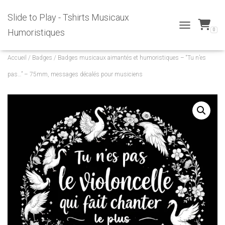
Slide to Play - Tshirts Musicaux
0
Humoristiques
T
O
G
Accueil
/
Badges
/ Badges musicaux aimantés et humoristiques – “Tu n’es
G
L
pas…” – 75mm, messages décalés pour musiciens
E
N
A
V
I
G
A
T
I
O
N