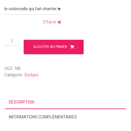
Effacer
quantité
de
AJOUTER AU PANIER
Badges
musicaux
aimantés
UGS :
ND
et
Catégorie :
Badges
humoristiques
–
"Tu
n'es
DESCRIPTION
pas..."
–
75mm,
INFORMATIONS COMPLÉMENTAIRES
messages
décalés