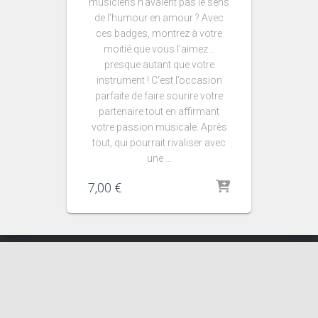
musiciens n’avaient pas le sens
de l’humour en amour ? Avec
ces badges, montrez à votre
moitié que vous l’aimez…
presque autant que votre
instrument ! C’est l’occasion
parfaite de faire sourire votre
partenaire tout en affirmant
votre passion musicale. Après
tout, qui pourrait rivaliser avec
une …
7,00
€
Infos Légales :