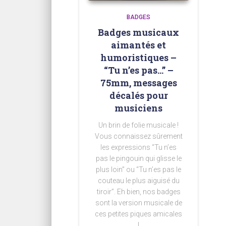
BADGES
Badges musicaux
aimantés et
humoristiques –
“Tu n’es pas…” –
75mm, messages
décalés pour
musiciens
Un brin de folie musicale !
Vous connaissez sûrement
les expressions “Tu n’es
pas le pingouin qui glisse le
plus loin” ou “Tu n’es pas le
couteau le plus aiguisé du
tiroir”. Eh bien, nos badges
sont la version musicale de
ces petites piques amicales
!