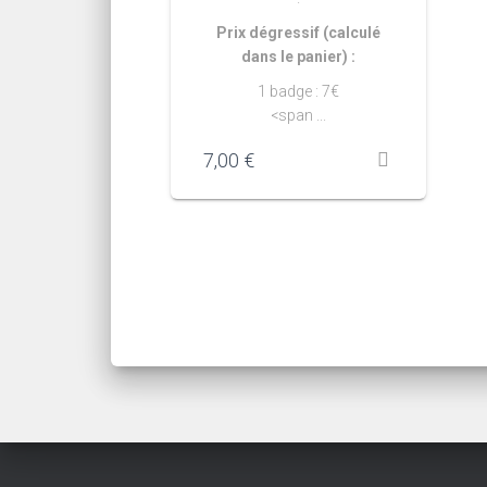
Prix dégressif (calculé
dans le panier) :
1 badge : 7€
<span ...
7,00
€