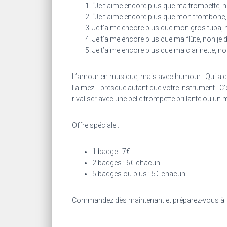
“Je t’aime encore plus que ma trompette, 
“Je t’aime encore plus que mon trombone,
Je t’aime encore plus que mon gros tuba, 
Je t’aime encore plus que ma flûte, non je
Je t’aime encore plus que ma clarinette, n
L’amour en musique, mais avec humour ! Qui a di
l’aimez… presque autant que votre instrument ! C’e
rivaliser avec une belle trompette brillante ou u
Offre spéciale :
1 badge : 7€
2 badges : 6€ chacun
5 badges ou plus : 5€ chacun
Commandez dès maintenant et préparez-vous à faire