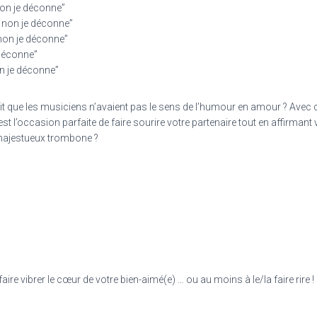
non je déconne”
 non je déconne”
non je déconne”
 déconne”
on je déconne”
t que les musiciens n’avaient pas le sens de l’humour en amour ? Avec 
st l’occasion parfaite de faire sourire votre partenaire tout en affirmant
n majestueux trombone ?
 vibrer le cœur de votre bien-aimé(e) … ou au moins à le/la faire rire !