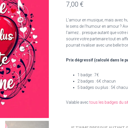
7,00
€
L’amour en musique, mais avec hum
le sens de l’humour en amour ? Av
l’aimez… presque autant que votre i
sourire votre partenaire tout en af
pourrait rivaliser avec une belle t
Prix dégressif (calculé dans le pa
1 badge : 7€
2 badges : 6€ chacun
5 badges ou plus : 5€ chac
Valable avec
tous les badges du si