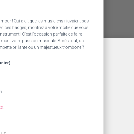
our ! Qui a dit que les musiciens n’avaient pas
ec ces badges, montrez à votre moitié que vous
nstrument ! C’est l’occasion parfaite de faire
firmant votre passion musicale. Après tout, qui
rompette brillante ou un majestueux trombone ?
nier) :
un
te
.