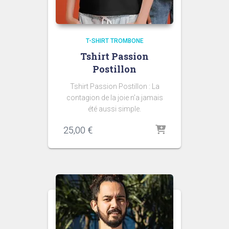
T-SHIRT TROMBONE
Tshirt Passion
Postillon
Tshirt Passion Postillon : La
contagion de la joie n’a jamais
été aussi simple.
25,00
€