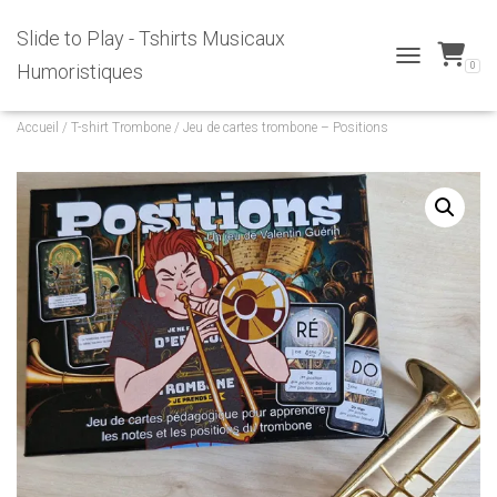
Slide to Play - Tshirts Musicaux
0
Humoristiques
T
O
G
Accueil
/
T-shirt Trombone
/ Jeu de cartes trombone – Positions
G
L
E
N
A
V
I
G
A
T
I
O
N