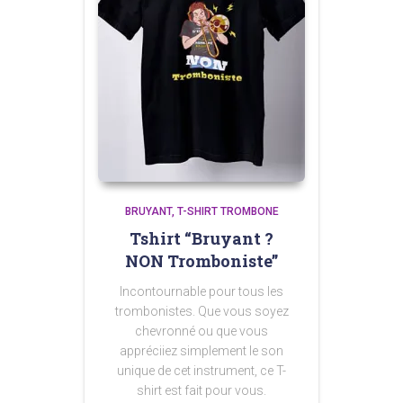
BRUYANT
T-SHIRT TROMBONE
Tshirt “Bruyant ?
NON Tromboniste”
Incontournable pour tous les
trombonistes. Que vous soyez
chevronné ou que vous
appréciiez simplement le son
unique de cet instrument, ce T-
shirt est fait pour vous.