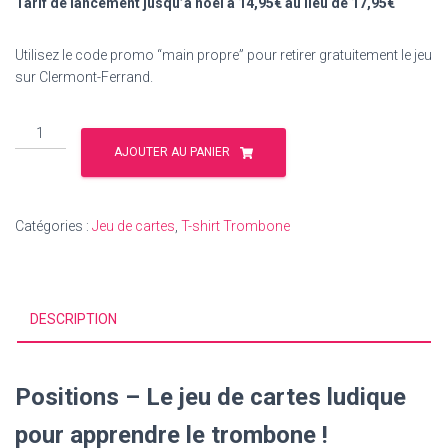
Tarif de lancement jusqu’à noël à 14,95€ au lieu de 17,95€
Utilisez le code promo “main propre” pour retirer gratuitement le jeu
sur Clermont-Ferrand.
quantité
de
AJOUTER AU PANIER
Jeu
de
cartes
Catégories :
Jeu de cartes
,
T-shirt Trombone
trombone
-
Positions
DESCRIPTION
Positions – Le jeu de cartes ludique
pour apprendre le trombone !