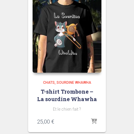
CHATS
SOURDINE WHAWHA
T-shirt Trombone –
La sourdine Whawha
Et le chien fait ?
25,00
€