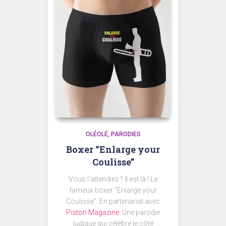
OLÉOLÉ
PARODIES
Boxer “Enlarge your
Coulisse”
Vous l’attendiez ? Il est là ! Le
fameux boxer “Enlarge your
Coulisse”. En partenariat avec
Piston Magazine
. Une parodie
ludique qui célèbre le côté