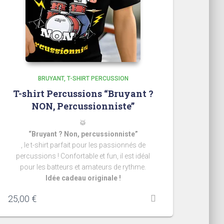
BRUYANT
T-SHIRT PERCUSSION
T-shirt Percussions “Bruyant ?
NON, Percussionniste”
🥁
“Bruyant ? Non, percussionniste”
, le t-shirt parfait pour les passionnés de
percussions ! Confortable et fun, il est idéal
pour les batteurs et amateurs de rythme.
Idée cadeau originale !
25,00
€