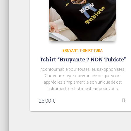
BRUYANT
T-SHIRT TUBA
Tshirt “Bruyante ? NON Tubiste”
Incontournable pour toutes les saxophonistes.
Que vous soyez chevronnée ou que vous
appréciiez simplement le son unique de cet
instrument, ce T-shirt est fait pour vous.
25,00
€