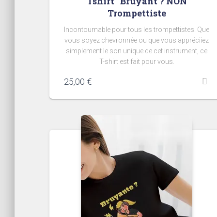
Tshirt “Bruyant ? NON
Trompettiste
Incontournable pour tous les trompettistes. Que
vous soyez chevronnée ou que vous appréciiez
simplement le son unique de cet instrument, ce
T-shirt est fait pour vous.
25,00
€