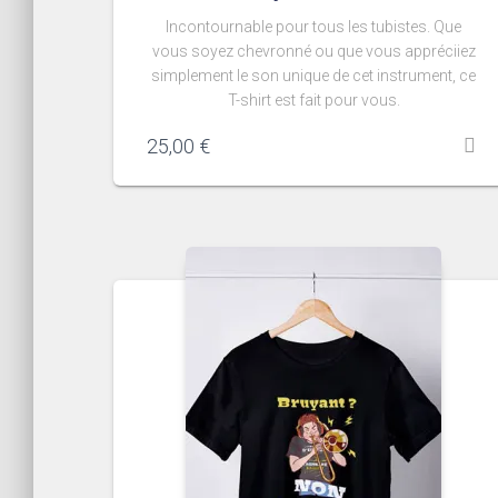
Incontournable pour tous les tubistes. Que
vous soyez chevronné ou que vous appréciiez
simplement le son unique de cet instrument, ce
T-shirt est fait pour vous.
25,00
€