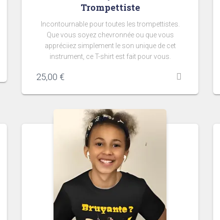
Trompettiste
Incontournable pour toutes les trompettistes.
Que vous soyez chevronnée ou que vous
appréciiez simplement le son unique de cet
instrument, ce T-shirt est fait pour vous.
25,00
€