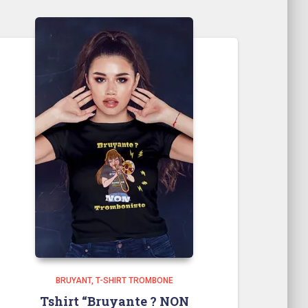
BRUYANT
T-SHIRT TROMBONE
Tshirt “Bruyante ? NON