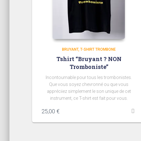
BRUYANT
T-SHIRT TROMBONE
Tshirt “Bruyant ? NON
Tromboniste”
Incontournable pour tous les trombonistes.
Que vous soyez chevronné ou que vous
appréciiez simplement le son unique de cet
instrument, ce T-shirt est fait pour vous.
25,00
€