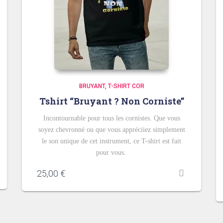
BRUYANT
T-SHIRT COR
Tshirt “Bruyant ? Non Corniste”
Incontournable pour tous les cornistes. Que vous
soyez chevronné ou que vous appréciiez simplement
le son unique de cet instrument, ce T-shirt est fait
pour vous.
25,00
€