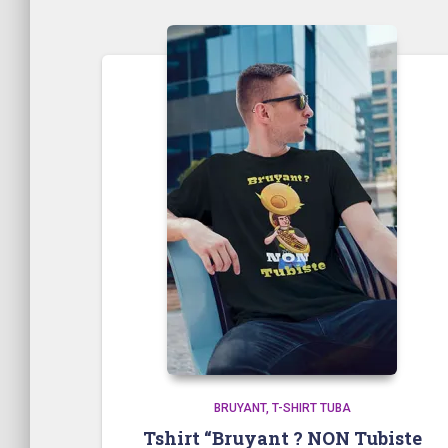
par
popularité
BRUYANT
T-SHIRT TUBA
Tshirt “Bruyant ? NON Tubiste