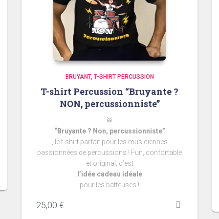
BRUYANT
T-SHIRT PERCUSSION
T-shirt Percussion “Bruyante ?
NON, percussionniste”
🥁
“Bruyante ? Non, percussionniste”
, le t-shirt parfait pour les musiciennes
passionnées de percussions ! Fun, confortable
et original, c’est
l’idée cadeau idéale
pour les batteuses !
25,00
€