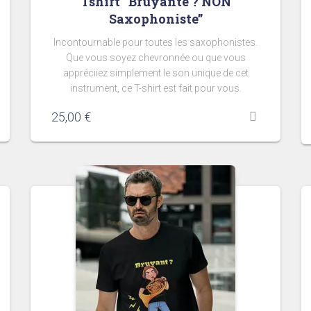
Tshirt “Bruyante ? NON
Saxophoniste”
Incontournable pour toutes les saxophonistes.
Que vous soyez chevronnée ou que vous
appréciiez simplement le son unique de cet
instrument, ce T-shirt est fait pour vous.
25,00
€