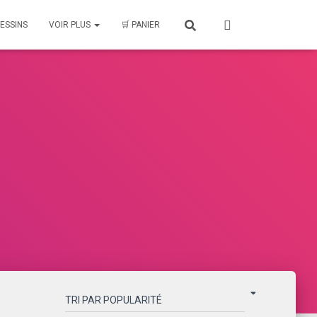
ESSINS
VOIR PLUS
🛒 PANIER