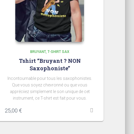
BRUYANT
T-SHIRT SAX
Tshirt “Bruyant ? NON
Saxophoniste”
Incontournable pour tous les saxophonistes.
Que vous soyez chevronné ou que vous
appréciiez simplement le son unique de cet
instrument, ce T-shirt est fait pour vous.
25,00
€