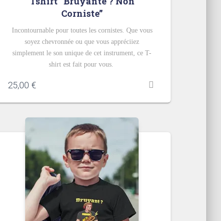
Tshirt “Bruyante ? Non
Corniste”
Incontournable pour toutes les cornistes. Que vous
soyez chevronnée ou que vous appréciiez
simplement le son unique de cet instrument, ce T-
shirt est fait pour vous.
25,00
€