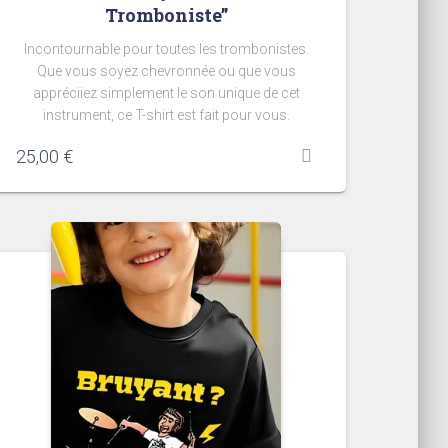
Tromboniste”
Incontournable pour toutes les trombonistes.
Que vous soyez chevronnée ou que vous
appréciiez simplement le son unique de cet
instrument, ce T-shirt est fait pour vous.
25,00
€