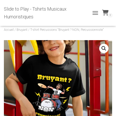
Slide to Play - Tshirts Musicaux
0
Humoristiques
T
O
G
Accueil
/
Bruyant
/ T-shirt Percussions “Bruyant ? NON, Percussionniste”
G
L
E
N
A
V
I
G
A
T
I
O
N