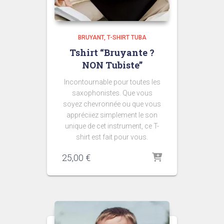
BRUYANT
T-SHIRT TUBA
Tshirt “Bruyante ?
NON Tubiste”
Incontournable pour toutes les
saxophonistes. Que vous
soyez chevronnée ou que vous
appréciiez simplement le son
unique de cet instrument, ce T-
shirt est fait pour vous.
25,00
€