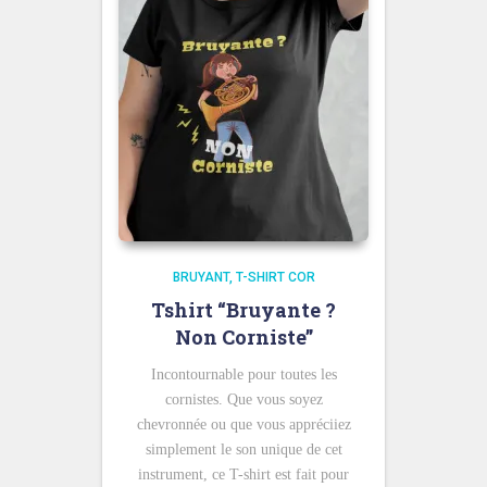
BRUYANT
T-SHIRT COR
Tshirt “Bruyante ?
Non Corniste”
Incontournable pour toutes les
cornistes. Que vous soyez
chevronnée ou que vous appréciiez
simplement le son unique de cet
instrument, ce T-shirt est fait pour