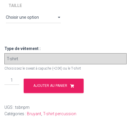
TAILLE
Type de vêtement :
Choisissez le sweat à capuche (+20€) ou le T-shirt
quantité
de
AJOUTER AU PANIER
T-
shirt
Percussions
UGS :
tsbnpm
"Bruyant
Catégories :
Bruyant
,
T-shirt percussion
?
NON,
Percussionniste"